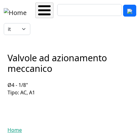
Salta al contenuto principale
Cerca
Select your language
Valvole ad azionamento
meccanico
Ø4 - 1/8"
Tipo: AC, A1
Home